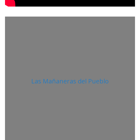
I
T
A
N
O
Las Mañaneras del Pueblo