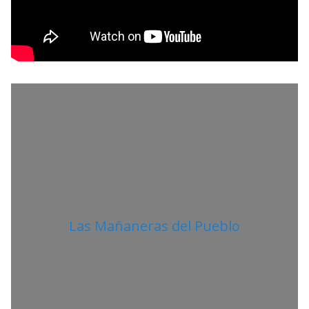
P
R
O
L
I
T
A
N
O
Las Mañaneras del Pueblo