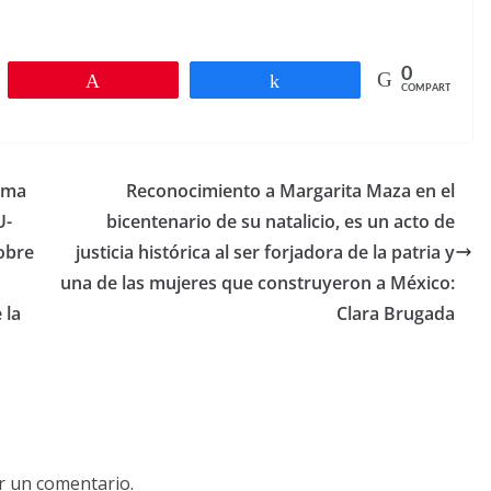
0
r
Pin
Compartir
COMPARTIR
ama
Reconocimiento a Margarita Maza en el
U-
bicentenario de su natalicio, es un acto de
sobre
justicia histórica al ser forjadora de la patria y
una de las mujeres que construyeron a México:
 la
Clara Brugada
r un comentario.