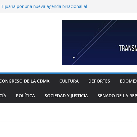
ijuana por una nueva agenda binacional al
de historia
de a fiscalía informe de feminicidio
 Cuajimalpa
horto para reforzar la atención a víctimas
l Congreso de Puebla llamar a suplentes de
race Palomares por dichos discriminatorios
ayores
c, única en contar con una policía especial
 mujeres víctimas de violencia
CONGRESO DE LA CDMX
CULTURA
DEPORTES
EDOME
CÍA
POLÍTICA
SOCIEDAD Y JUSTICIA
SENADO DE LA RE