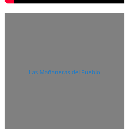
T
A
N
O
Las Mañaneras del Pueblo