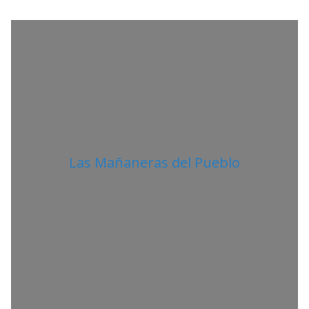
T
A
N
O
Las Mañaneras del Pueblo