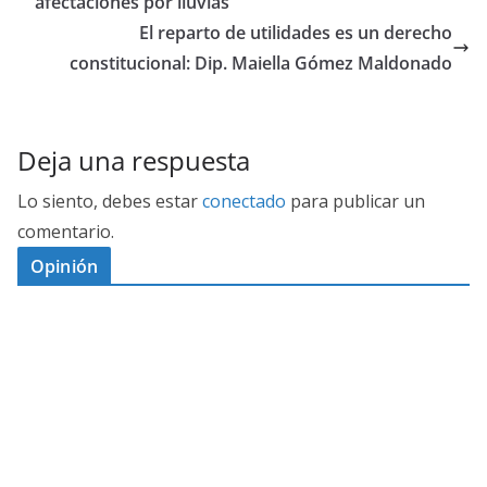
afectaciones por lluvias
El reparto de utilidades es un derecho
constitucional: Dip. Maiella Gómez Maldonado
Deja una respuesta
Lo siento, debes estar
conectado
para publicar un
comentario.
Opinión
D
I
M
C
E
E
S
G
N
E
A
I
P
G
L
N
O
U
O
Ó
S
R
N
J