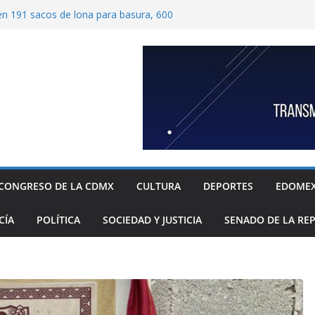
ben 191 sacos de lona para basura, 600
tímetros por 1.20 metros cada una, y 40
 para recolección de desechos
ide proteger escuelas y empresas de la
relos
as familias mexicanas mejora; hay
denta Claudia Sheinbaum destaca reducción
ual al registrar 3.12% en julio
ugada transformación de colonia Guerrero;
n, seguridad, prevención de violencia y
espacios públicos
 Alavez, alcaldía Iztapalapa lanza “campaña
defensa de su diversidad y riqueza cultural
CONGRESO DE LA CDMX
CULTURA
DEPORTES
EDOME
CÍA
POLÍTICA
SOCIEDAD Y JUSTICIA
SENADO DE LA RE