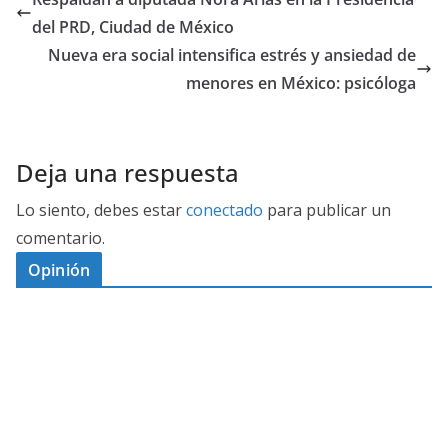
del PRD, Ciudad de México
Nueva era social intensifica estrés y ansiedad de
menores en México: psicóloga
Deja una respuesta
Lo siento, debes estar
conectado
para publicar un
comentario.
Opinión
D
I
M
C
E
E
S
G
N
E
A
I
P
G
L
N
O
U