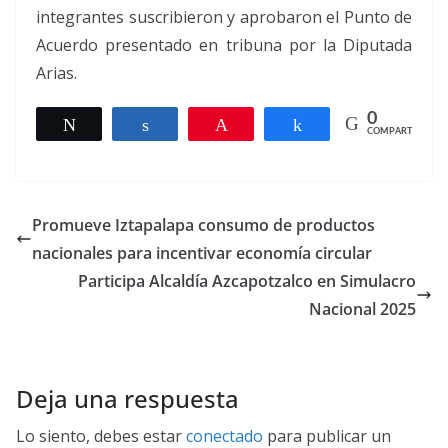
integrantes suscribieron y aprobaron el Punto de
Acuerdo presentado en tribuna por la Diputada
Arias.
0
Twittear
Compartir
Pin
Compartir
COMPARTIR
Promueve Iztapalapa consumo de productos
nacionales para incentivar economía circular
Participa Alcaldía Azcapotzalco en Simulacro
Nacional 2025
Deja una respuesta
Lo siento, debes estar
conectado
para publicar un