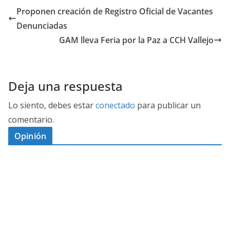
Proponen creación de Registro Oficial de Vacantes
Denunciadas
GAM lleva Feria por la Paz a CCH Vallejo
Deja una respuesta
Lo siento, debes estar
conectado
para publicar un
comentario.
Opinión
D
I
M
C
E
E
S
G
N
E
A
I
P
G
L
N
O
U
O