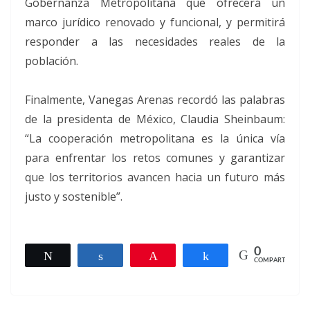
Gobernanza Metropolitana que ofrecerá un
marco jurídico renovado y funcional, y permitirá
responder a las necesidades reales de la
población.
Finalmente, Vanegas Arenas recordó las palabras
de la presidenta de México, Claudia Sheinbaum:
“La cooperación metropolitana es la única vía
para enfrentar los retos comunes y garantizar
que los territorios avancen hacia un futuro más
justo y sostenible”.
0
Twittear
Compartir
Pin
Compartir
COMPARTIR