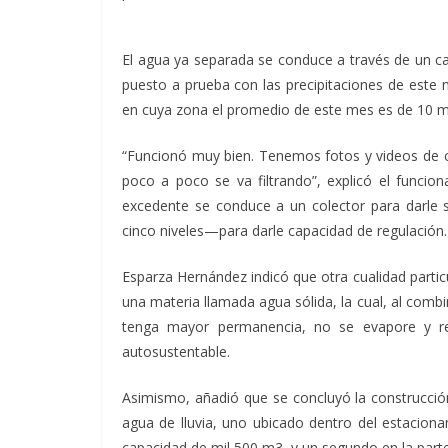
El agua ya separada se conduce a través de un can
puesto a prueba con las precipitaciones de este 
en cuya zona el promedio de este mes es de 10 mi
“Funcionó muy bien. Tenemos fotos y videos de có
poco a poco se va filtrando”, explicó el funcion
excedente se conduce a un colector para darle sa
cinco niveles—para darle capacidad de regulación.
Esparza Hernández indicó que otra cualidad partic
una materia llamada agua sólida, la cual, al combina
tenga mayor permanencia, no se evapore y re
autosustentable.
Asimismo, añadió que se concluyó la construcción
agua de lluvia, uno ubicado dentro del estacion
capacidad de mil 500 m3, y un segundo en la part