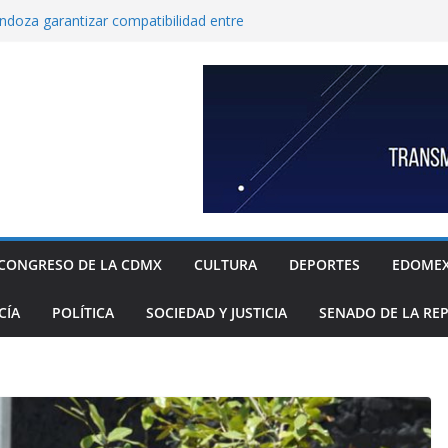
endoza garantizar compatibilidad entre
llo educativo a estudiantes
co incorpora las 10 primeras conclusiones
omité de científicos y especialistas para el
tación de gas natural no convencional:
ia Sheinbaum
rugada 9 obras hidráulicas para mitigar
Tláhuac; se invirtieron más de 256 MDP para
históricos
inbaum a reconocer desabasto de
sistema de salud público; diputada alista
sos de compra y APP para ubicar
sponibles
CONGRESO DE LA CDMX
CULTURA
DEPORTES
EDOME
xige a la Federación acciones concretas e
el cierre de exportaciones de aguacate de
CÍA
POLÍTICA
SOCIEDAD Y JUSTICIA
SENADO DE LA RE