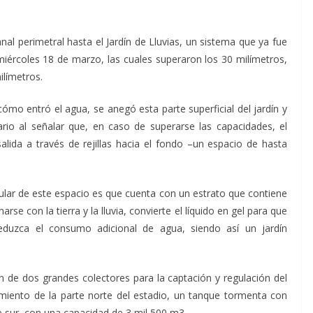
al perimetral hasta el Jardín de Lluvias, un sistema que ya fue
miércoles 18 de marzo, las cuales superaron los 30 milímetros,
límetros.
mo entró el agua, se anegó esta parte superficial del jardín y
ario al señalar que, en caso de superarse las capacidades, el
lida a través de rejillas hacia el fondo –un espacio de hasta
ular de este espacio es que cuenta con un estrato que contiene
rse con la tierra y la lluvia, convierte el líquido en gel para que
duzca el consumo adicional de agua, siendo así un jardín
 de dos grandes colectores para la captación y regulación del
amiento de la parte norte del estadio, un tanque tormenta con
e sur, con una capacidad de 3 mil 500 m3.