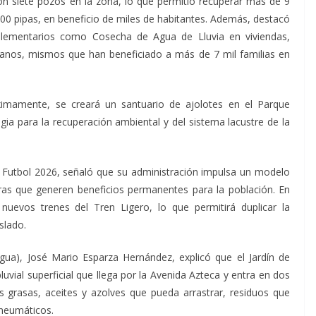
on siete pozos en la zona, lo que permitió recuperar más de 9
 900 pipas, en beneficio de miles de habitantes. Además, destacó
lementarios como Cosecha de Agua de Lluvia en viviendas,
rbanos, mismos que han beneficiado a más de 7 mil familias en
imamente, se creará un santuario de ajolotes en el Parque
ia para la recuperación ambiental y del sistema lacustre de la
 Futbol 2026, señaló que su administración impulsa un modelo
bras que generen beneficios permanentes para la población. En
nuevos trenes del Tren Ligero, lo que permitirá duplicar la
slado.
agua), José Mario Esparza Hernández, explicó que el Jardín de
uvial superficial que llega por la Avenida Azteca y entra en dos
s grasas, aceites y azolves que pueda arrastrar, residuos que
neumáticos.