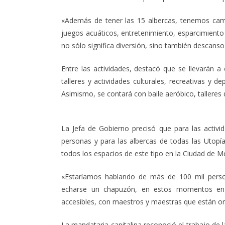
«Además de tener las 15 albercas, tenemos cama
juegos acuáticos, entretenimiento, esparcimiento 
no sólo significa diversión, sino también descan
Entre las actividades, destacó que se llevarán a
talleres y actividades culturales, recreativas y d
Asimismo, se contará con baile aeróbico, talleres
La Jefa de Gobierno precisó que para las activi
personas y para las albercas de todas las Utopí
todos los espacios de este tipo en la Ciudad de M
«Estaríamos hablando de más de 100 mil perso
echarse un chapuzón, en estos momentos en q
accesibles, con maestros y maestras que están or
La mandataria capitalina reconoció el trabajo de la