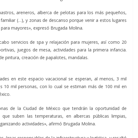
stros, areneros, alberca de pelotas para los más pequeños,
familiar (…), y zonas de descanso porque venir a estos lugares
so para mayores», expresó Brugada Molina.
 cabo servicios de spa y relajación para mujeres, así como 20
eportivas, juegos de mesa, actividades para la primera infancia.
 de pintura, creación de papalotes, mandalas.
dades en este espacio vacacional se esperan, al menos, 3 mil
as 10 mil personas, con lo cual se estiman más de 100 mil en
éxico.
nas de la Ciudad de México que tendrán la oportunidad de
ue suben las temperaturas, en albercas públicas limpias,
ganizando actividades», afirmó Brugada Molina.
s áreas responsables de la infraestructura y logística, y resaltó