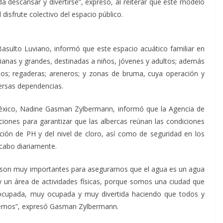
a descansar y divertirse”, expresó, al reiterar que este modelo
l disfrute colectivo del espacio público.
Basulto Luviano, informó que este espacio acuático familiar en
ianas y grandes, destinadas a niños, jóvenes y adultos; además
rios; regaderas; areneros; y zonas de bruma, cuya operación y
ersas dependencias.
 México, Nadine Gasman Zylbermann, informó que la Agencia de
ciones para garantizar que las albercas reúnan las condiciones
ción de PH y del nivel de cloro, así como de seguridad en los
 cabo diariamente.
 son muy importantes para asegurarnos que el agua es un agua
un área de actividades físicas, porque somos una ciudad que
ocupada, muy ocupada y muy divertida haciendo que todos y
emos”, expresó Gasman Zylbermann.