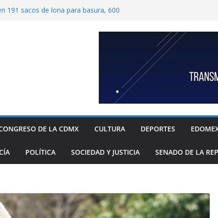
ben 191 sacos de lona para basura, 600
tímetros por 1.20 metros cada una, y 40
 para recolección de desechos
ide proteger escuelas y empresas de la
relos
as familias mexicanas mejora; hay
denta Claudia Sheinbaum destaca reducción
ual al registrar 3.12% en julio
ugada transformación de colonia Guerrero;
n, seguridad, prevención de violencia y
espacios públicos
 Alavez, alcaldía Iztapalapa lanza “campaña
defensa de su diversidad y riqueza cultural
CONGRESO DE LA CDMX
CULTURA
DEPORTES
EDOME
CÍA
POLÍTICA
SOCIEDAD Y JUSTICIA
SENADO DE LA RE