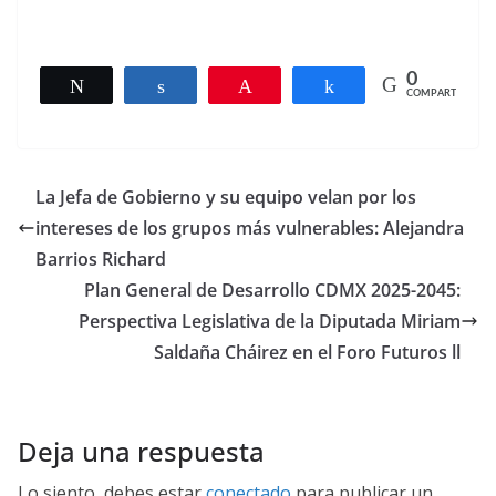
0
Twittear
Compartir
Pin
Compartir
COMPARTIR
La Jefa de Gobierno y su equipo velan por los
intereses de los grupos más vulnerables: Alejandra
Barrios Richard
Plan General de Desarrollo CDMX 2025-2045:
Perspectiva Legislativa de la Diputada Miriam
Saldaña Cháirez en el Foro Futuros ll
Deja una respuesta
Lo siento, debes estar
conectado
para publicar un