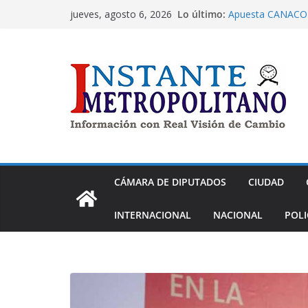
Saltar
Lo último:
Apuesta CANACO T
jueves, agosto 6, 2026
al
cumplir 100 años 
Dip. Nora Arias pi
contenido
cometido en PRD
Morena aprueba ex
de despojo
Panistas exigen a
Nay Salvatori y G
contra adultos m
La alcaldía Tláhua
en atención a las
CÁMARA DE DIPUTADOS
CIUDAD
INTERNACIONAL
NACIONAL
POLI