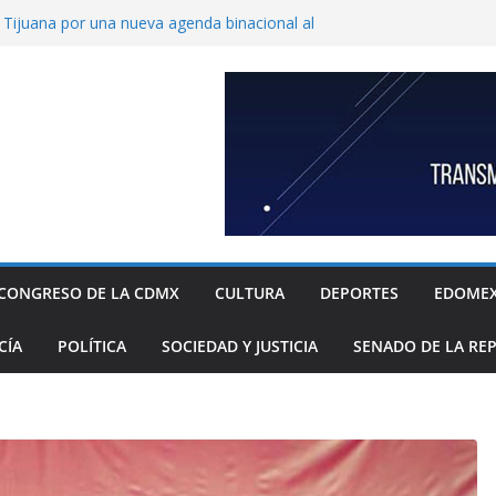
ijuana por una nueva agenda binacional al
de historia
de a fiscalía informe de feminicidio
 Cuajimalpa
horto para reforzar la atención a víctimas
l Congreso de Puebla llamar a suplentes de
race Palomares por dichos discriminatorios
ayores
c, única en contar con una policía especial
 mujeres víctimas de violencia
CONGRESO DE LA CDMX
CULTURA
DEPORTES
EDOME
CÍA
POLÍTICA
SOCIEDAD Y JUSTICIA
SENADO DE LA RE