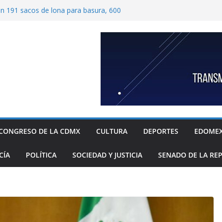
ben 191 sacos de lona para basura, 600
tímetros por 1.20 metros cada una, y 40
 para recolección de desechos
ide proteger escuelas y empresas de la
elos
as familias mexicanas mejora; hay
denta Claudia Sheinbaum destaca reducción
ual al registrar 3.12% en julio
ugada transformación de colonia Guerrero;
, seguridad, prevención de violencia y
espacios públicos
Alavez, alcaldía Iztapalapa lanza “campaña
defensa de su diversidad y riqueza cultural
CONGRESO DE LA CDMX
CULTURA
DEPORTES
EDOME
CÍA
POLÍTICA
SOCIEDAD Y JUSTICIA
SENADO DE LA RE