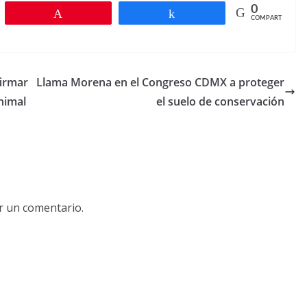
0
r
Pin
Compartir
COMPARTIR
firmar
Llama Morena en el Congreso CDMX a proteger
nimal
el suelo de conservación
r un comentario.