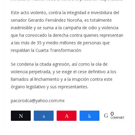
Este acto violento, contra la integridad e investidura del
senador Gerardo Fernández Noroña, es totalmente
inadmisible y se suma a la campaña de odio y violencia
que ha convocado la derecha contra quienes representan
a las más de 35 y medio millones de personas que
respaldan la Cuarta Transformación.
Se condena la citada agresión, así como la ola de
violencia perpetrada, y se exige el cese definitivo a los
llamados al linchamiento y a la irrupción contra este
órgano legislativo y sus representantes.
pacorodca@yahoo.com.mx
0
Twittear
Compartir
Pin
Compartir
COMPARTIR