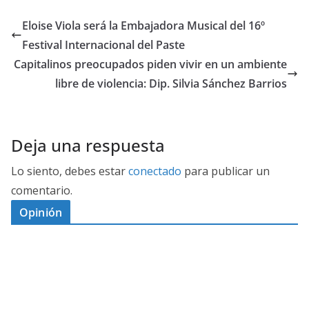
Eloise Viola será la Embajadora Musical del 16º
Festival Internacional del Paste
Capitalinos preocupados piden vivir en un ambiente
libre de violencia: Dip. Silvia Sánchez Barrios
Deja una respuesta
Lo siento, debes estar
conectado
para publicar un
comentario.
Opinión
D
I
M
C
E
E
S
G
N
E