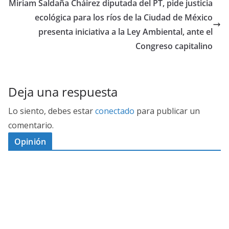
Miriam Saldaña Cháirez diputada del PT, pide justicia
ecológica para los ríos de la Ciudad de México
presenta iniciativa a la Ley Ambiental, ante el
Congreso capitalino
Deja una respuesta
Lo siento, debes estar
conectado
para publicar un
comentario.
Opinión
D
I
M
C
E
E
S
G
N
E
A
I
P
G
L
N