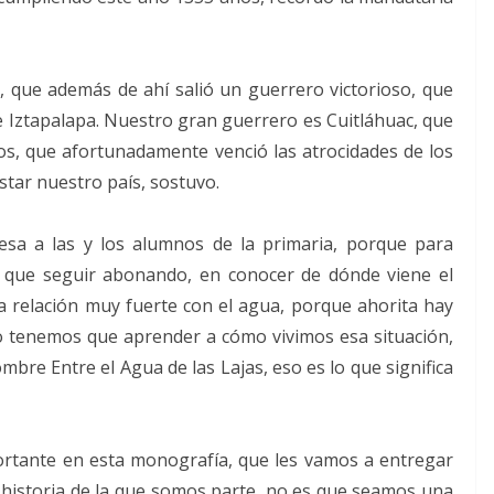
 que además de ahí salió un guerrero victorioso, que
Iztapalapa. Nuestro gran guerrero es Cuitláhuac, que
os, que afortunadamente venció las atrocidades de los
tar nuestro país, sostuvo.
ldesa a las y los alumnos de la primaria, porque para
s que seguir abonando, en conocer de dónde viene el
a relación muy fuerte con el agua, porque ahorita hay
o tenemos que aprender a cómo vivimos esa situación,
bre Entre el Agua de las Lajas, eso es lo que significa
rtante en esta monografía, que les vamos a entregar
 historia de la que somos parte, no es que seamos una