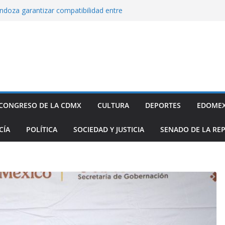
endoza garantizar compatibilidad entre
llo educativo a estudiantes
co incorpora las 10 primeras conclusiones
omité de científicos y especialistas para el
tación de gas natural no convencional:
ia Sheinbaum
rugada 9 obras hidráulicas para mitigar
Tláhuac; se invirtieron más de 256 MDP para
históricos
inbaum a reconocer desabasto de
CONGRESO DE LA CDMX
CULTURA
DEPORTES
EDOME
sistema de salud público; diputada alista
sos de compra y APP para ubicar
CÍA
POLÍTICA
SOCIEDAD Y JUSTICIA
SENADO DE LA RE
sponibles
xige a la Federación acciones concretas e
el cierre de exportaciones de aguacate de