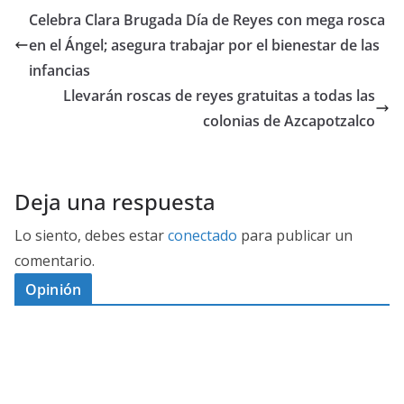
Celebra Clara Brugada Día de Reyes con mega rosca
en el Ángel; asegura trabajar por el bienestar de las
infancias
Llevarán roscas de reyes gratuitas a todas las
colonias de Azcapotzalco
Deja una respuesta
Lo siento, debes estar
conectado
para publicar un
comentario.
Opinión
D
I
M
C
E
E
S
G