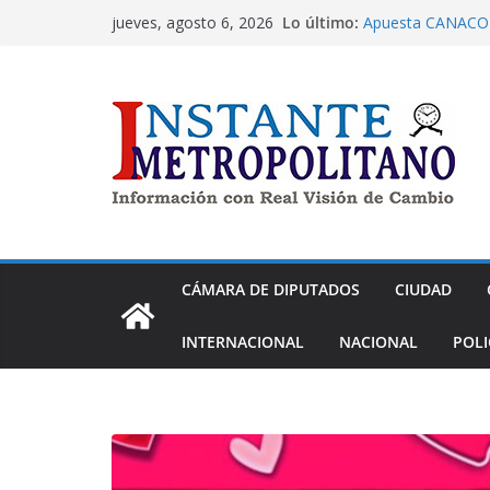
Saltar
Lo último:
Apuesta CANACO T
jueves, agosto 6, 2026
al
cumplir 100 años 
Dip. Nora Arias pi
contenido
cometido en PRD
Morena aprueba ex
de despojo
Panistas exigen a
Nay Salvatori y G
contra adultos m
La alcaldía Tláhua
en atención a las
CÁMARA DE DIPUTADOS
CIUDAD
INTERNACIONAL
NACIONAL
POLI