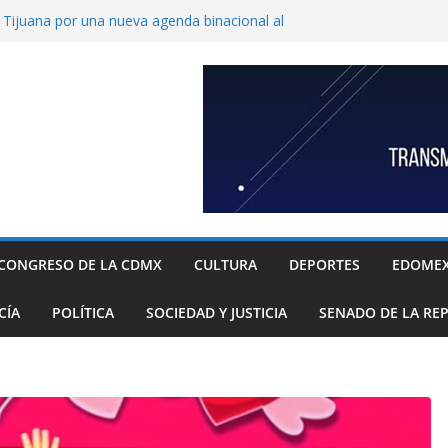
ijuana por una nueva agenda binacional al
de historia
de a fiscalía informe de feminicidio
 Cuajimalpa
horto para reforzar la atención a víctimas
l Congreso de Puebla llamar a suplentes de
race Palomares por dichos discriminatorios
ayores
c, única en contar con una policía especial
 mujeres víctimas de violencia
CONGRESO DE LA CDMX
CULTURA
DEPORTES
EDOME
CÍA
POLÍTICA
SOCIEDAD Y JUSTICIA
SENADO DE LA RE