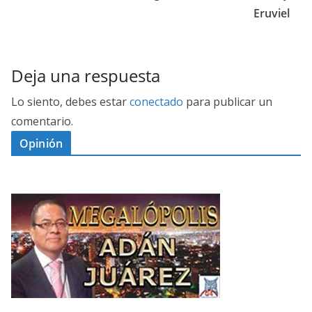
Eruviel
Deja una respuesta
Lo siento, debes estar
conectado
para publicar un
comentario.
Opinión
D
I
M
C
E
E
G
N
A
P
L
O
Ó
R
P
A
O
H