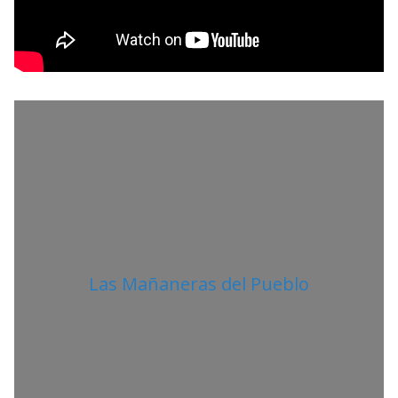
O
R
Las Mañaneras del Pueblo