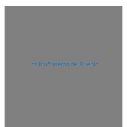
A
N
O
Las Mañaneras del Pueblo