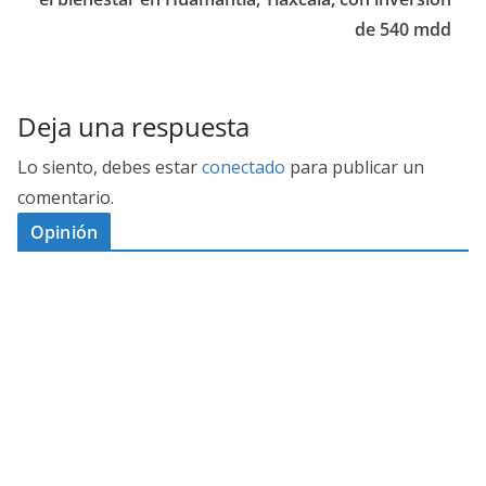
de 540 mdd
Deja una respuesta
Lo siento, debes estar
conectado
para publicar un
comentario.
Opinión
D
I
M
C
E
E
S
G
N
E
A
I
P
G
L
N
O
U
O
Ó
S
R
N
J
P
T
E
A
D
O
O
A