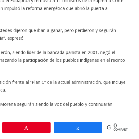
obó el Fobaproa y removió a 11 ministros de la Suprema Corte
ien impulsó la reforma energética que abrió la puerta a
stedes dijeron que iban a ganar, pero perdieron y seguirán
ia”, expresó.
erón, siendo líder de la bancada panista en 2001, negó el
azando la participación de los pueblos indígenas en el recinto
sición frente al “Plan C” de la actual administración, que incluye
ca.
e Morena seguirán siendo la voz del pueblo y continuarán
0
r
Pin
Compartir
COMPARTIR