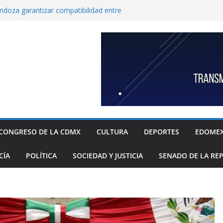
endoza garantizar compatibilidad entre
llo educativo a estudiantes
co incorpora las 10 primeras conclusiones
omité de científicos y especialistas para el
tación de gas natural no convencional:
ia Sheinbaum
rugada 9 obras hidráulicas para mitigar
Tláhuac; se invirtieron más de 256 MDP para
históricos
inbaum a reconocer desabasto de
sistema de salud público; diputada alista
sos de compra y APP para ubicar
sponibles
CONGRESO DE LA CDMX
CULTURA
DEPORTES
EDOME
xige a la Federación acciones concretas e
el cierre de exportaciones de aguacate de
CÍA
POLÍTICA
SOCIEDAD Y JUSTICIA
SENADO DE LA RE