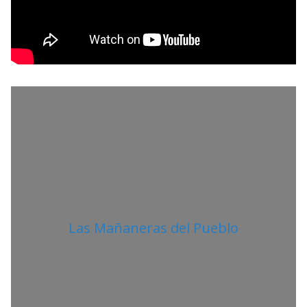
P
R
O
L
I
T
A
N
O
Las Mañaneras del Pueblo