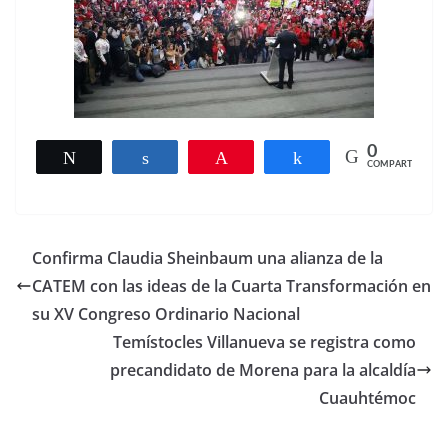
0
Twittear
Compartir
Pin
Compartir
COMPARTIR
Confirma Claudia Sheinbaum una alianza de la
CATEM con las ideas de la Cuarta Transformación en
su XV Congreso Ordinario Nacional
Temístocles Villanueva se registra como
precandidato de Morena para la alcaldía
Cuauhtémoc