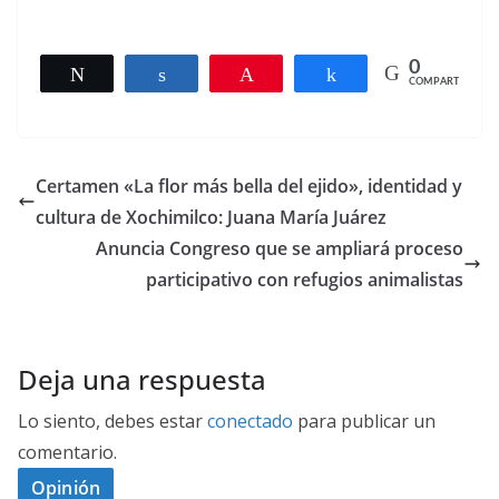
0
Twittear
Compartir
Pin
Compartir
COMPARTIR
Certamen «La flor más bella del ejido», identidad y
cultura de Xochimilco: Juana María Juárez
Anuncia Congreso que se ampliará proceso
participativo con refugios animalistas
Deja una respuesta
Lo siento, debes estar
conectado
para publicar un
comentario.
Opinión