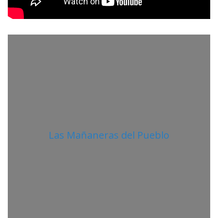
L
I
T
A
N
O
Las Mañaneras del Pueblo