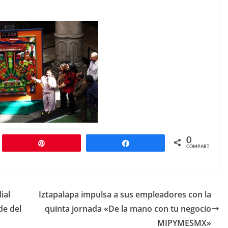
0
r
Pin
Compartir
COMPARTIR
ial
Iztapalapa impulsa a sus empleadores con la
de del
quinta jornada «De la mano con tu negocio
MIPYMESMX»