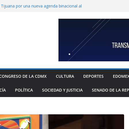
ijuana por una nueva agenda binacional al
de historia
de a fiscalía informe de feminicidio
 Cuajimalpa
horto para reforzar la atención a víctimas
l Congreso de Puebla llamar a suplentes de
race Palomares por dichos discriminatorios
ayores
c, única en contar con una policía especial
 mujeres víctimas de violencia
CONGRESO DE LA CDMX
CULTURA
DEPORTES
EDOME
CÍA
POLÍTICA
SOCIEDAD Y JUSTICIA
SENADO DE LA RE