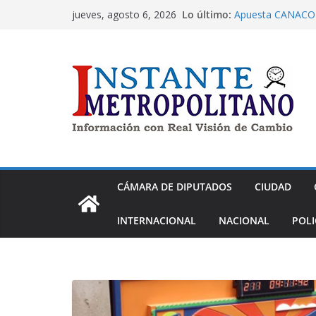
Saltar
Lo último:
Apuesta CANACO T
jueves, agosto 6, 2026
al
cumplir 100 años 
Dip. Nora Arias pi
contenido
cometido en PRD
Morena aprueba ex
de despojo
Panistas exigen a
Nay Salvatori y G
contra adultos m
La alcaldía Tláhua
en atención a las
CÁMARA DE DIPUTADOS
CIUDAD
INTERNACIONAL
NACIONAL
POLI