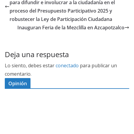
para difundir e involucrar a la ciudadanía en el
proceso del Presupuesto Participativo 2025 y
robustecer la Ley de Participación Ciudadana
Inauguran Feria de la Mezclilla en Azcapotzalco
Deja una respuesta
Lo siento, debes estar
conectado
para publicar un
comentario.
Opinión
D
I
M
C
E
E
S
G
N
E
A
I
P
G
L
N