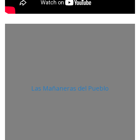
L
I
T
A
N
O
Las Mañaneras del Pueblo