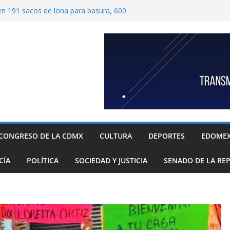
ben 191 sacos de lona para basura, 600
tímetros por 1.20 metros cada una, y 40
 para recolección de desechos
ide proteger escuelas y empresas de la
relos
as familias mexicanas mejora; hay
denta Claudia Sheinbaum destaca reducción
ual al registrar 3.12% en julio
ugada transformación de colonia Guerrero;
n, seguridad, prevención de violencia y
espacios públicos
 Alavez, alcaldía Iztapalapa lanza “campaña
defensa de su diversidad y riqueza cultural
CONGRESO DE LA CDMX
CULTURA
DEPORTES
EDOME
CÍA
POLÍTICA
SOCIEDAD Y JUSTICIA
SENADO DE LA RE