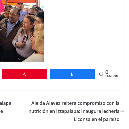
0
r
Pin
Compartir
COMPARTIR
palapa
Aleida Alavez reitera compromiso con la
de
nutrición en Iztapalapa: Inaugura lechería
Liconsa en el paraíso