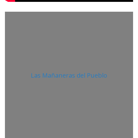
T
A
N
O
Las Mañaneras del Pueblo