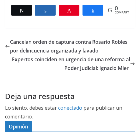
0
Twittear
Compartir
Pin
Compartir
COMPARTIR
Cancelan orden de captura contra Rosario Robles
por delincuencia organizada y lavado
Expertos coinciden en urgencia de una reforma al
Poder Judicial: Ignacio Mier
Deja una respuesta
Lo siento, debes estar
conectado
para publicar un
comentario.
Opinión