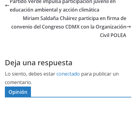
Partido Verde impulsa participación juvenil en
educación ambiental y acción climática
Miriam Saldaña Cháirez participa en firma de
convenio del Congreso CDMX con la Organización
Civil POLEA
Deja una respuesta
Lo siento, debes estar
conectado
para publicar un
comentario.
Opinión
D
I
M
C
E
E
S
G
N
E
A