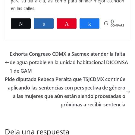
para su día a día, así como para brindar mejor atención
en las calles.
0
Twittear
Compartir
Pin
Compartir
COMPARTIR
Exhorta Congreso CDMX a Sacmex atender la falta
de agua potable en la unidad habitacional DICONSA
1 de GAM
Pide diputada Rebeca Peralta que TSJCDMX continúe
aplicando las sentencias con perspectiva de género
a las mujeres que aún están siendo procesadas o
próximas a recibir sentencia
Deja una respuesta