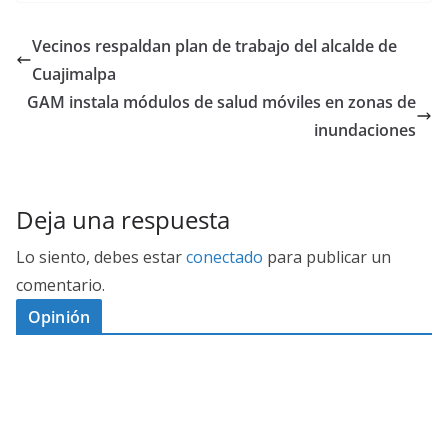
Vecinos respaldan plan de trabajo del alcalde de
Cuajimalpa
GAM instala módulos de salud móviles en zonas de
inundaciones
Deja una respuesta
Lo siento, debes estar
conectado
para publicar un
comentario.
Opinión
D
I
M
C
E
E
S
G