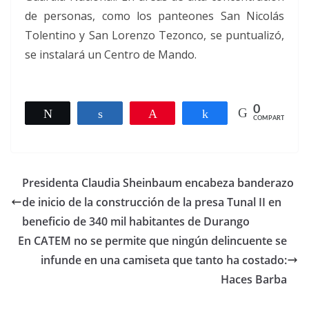
de personas, como los panteones San Nicolás
Tolentino y San Lorenzo Tezonco, se puntualizó,
se instalará un Centro de Mando.
0
Twittear
Compartir
Pin
Compartir
COMPARTIR
Presidenta Claudia Sheinbaum encabeza banderazo
de inicio de la construcción de la presa Tunal II en
beneficio de 340 mil habitantes de Durango
En CATEM no se permite que ningún delincuente se
infunde en una camiseta que tanto ha costado:
Haces Barba