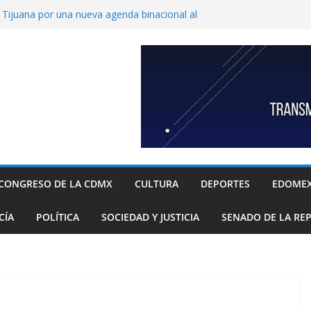
ijuana por una nueva agenda binacional al
de historia
de a fiscalía informe de feminicidio
 Cuajimalpa
horto para reforzar la atención a víctimas
l Congreso de Puebla llamar a suplentes de
race Palomares por dichos discriminatorios
ayores
c, única en contar con una policía especial
 mujeres víctimas de violencia
CONGRESO DE LA CDMX
CULTURA
DEPORTES
EDOME
CÍA
POLÍTICA
SOCIEDAD Y JUSTICIA
SENADO DE LA RE