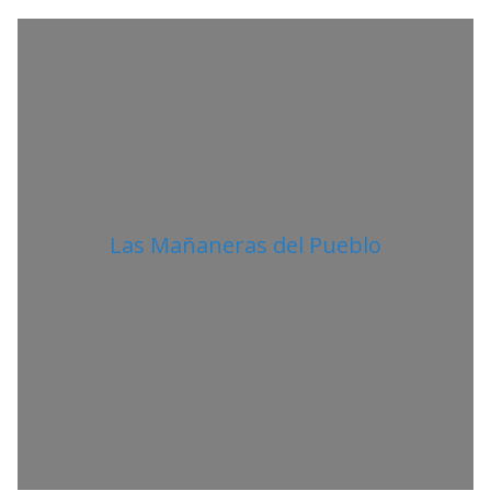
A
N
O
Las Mañaneras del Pueblo