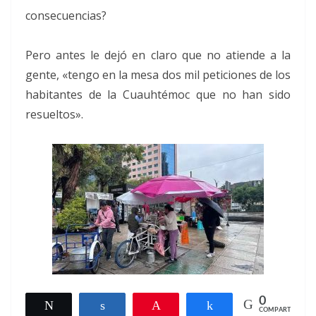
consecuencias?
Pero antes le dejó en claro que no atiende a la
gente, «tengo en la mesa dos mil peticiones de los
habitantes de la Cuauhtémoc que no han sido
resueltos».
0
Twittear
Compartir
Pin
Compartir
COMPARTIR