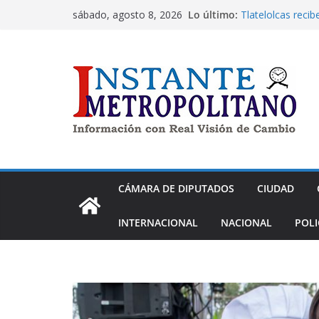
Saltar
Lo último:
Tlatelolcas reci
sábado, agosto 8, 2026
al
bolsas de 80 cen
pares de guantes
contenido
Juanita Guerra p
extorsión en mo
La economía de l
bienestar: presi
de la inflación an
Anuncia Clara Br
mayor iluminació
construcción de 
En voz de Aleida
anti rumores” en 
CÁMARA DE DIPUTADOS
CIUDAD
INTERNACIONAL
NACIONAL
POLI