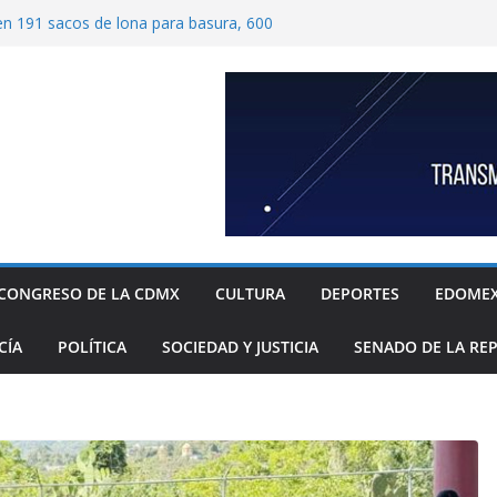
ben 191 sacos de lona para basura, 600
tímetros por 1.20 metros cada una, y 40
 para recolección de desechos
ide proteger escuelas y empresas de la
relos
as familias mexicanas mejora; hay
denta Claudia Sheinbaum destaca reducción
ual al registrar 3.12% en julio
ugada transformación de colonia Guerrero;
n, seguridad, prevención de violencia y
espacios públicos
 Alavez, alcaldía Iztapalapa lanza “campaña
defensa de su diversidad y riqueza cultural
CONGRESO DE LA CDMX
CULTURA
DEPORTES
EDOME
CÍA
POLÍTICA
SOCIEDAD Y JUSTICIA
SENADO DE LA RE