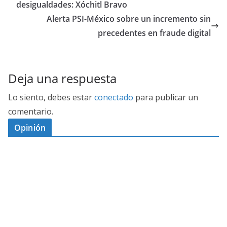
desigualdades: Xóchitl Bravo
Alerta PSI-México sobre un incremento sin
precedentes en fraude digital
Deja una respuesta
Lo siento, debes estar
conectado
para publicar un
comentario.
Opinión
D
I
M
C
E
E
S
G
N
E
A
I
P
G
L
N
O
U
O
Ó
S
R