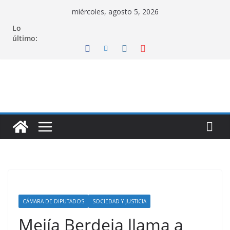
Saltar
miércoles, agosto 5, 2026
al
Lo
contenido
último:
CÁMARA DE DIPUTADOS
SOCIEDAD Y JUSTICIA
Mejía Berdeja llama a