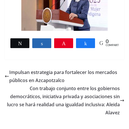
0
Twittear
Compartir
Pin
Compartir
COMPARTIR
Impulsan estrategia para fortalecer los mercados
públicos en Azcapotzalco
Con trabajo conjunto entre los gobiernos
democráticos, iniciativa privada y asociaciones sin
lucro se hará realidad una igualdad inclusiva: Aleida
Alavez