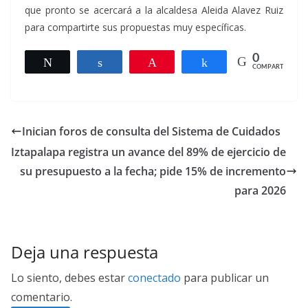
que pronto se acercará a la alcaldesa Aleida Alavez Ruiz
para compartirte sus propuestas muy específicas.
0
Twittear
Compartir
Pin
Compartir
COMPARTIR
Inician foros de consulta del Sistema de Cuidados
Iztapalapa registra un avance del 89% de ejercicio de
su presupuesto a la fecha; pide 15% de incremento
para 2026
Deja una respuesta
Lo siento, debes estar
conectado
para publicar un
comentario.