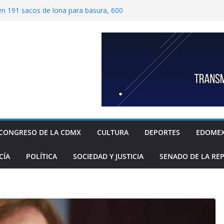
ben 191 sacos de lona para basura, 600
tímetros por 1.20 metros cada una, y 40
 para recolección de desechos
ide proteger escuelas y empresas de la
relos
as familias mexicanas mejora; hay
denta Claudia Sheinbaum destaca reducción
ual al registrar 3.12% en julio
ugada transformación de colonia Guerrero;
n, seguridad, prevención de violencia y
espacios públicos
 Alavez, alcaldía Iztapalapa lanza “campaña
defensa de su diversidad y riqueza cultural
CONGRESO DE LA CDMX
CULTURA
DEPORTES
EDOME
CÍA
POLÍTICA
SOCIEDAD Y JUSTICIA
SENADO DE LA RE