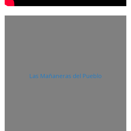
I
T
A
N
O
Las Mañaneras del Pueblo