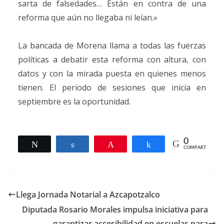
sarta de falsedades… Están en contra de una
reforma que aún no llegaba ni leían.»
La bancada de Morena llama a todas las fuerzas
políticas a debatir esta reforma con altura, con
datos y con la mirada puesta en quienes menos
tienen. El periodo de sesiones que inicia en
septiembre es la oportunidad.
0
Twittear
Compartir
Pin
Compartir
COMPARTIR
Llega Jornada Notarial a Azcapotzalco
Diputada Rosario Morales impulsa iniciativa para
garantizar accesibilidad en escuelas para