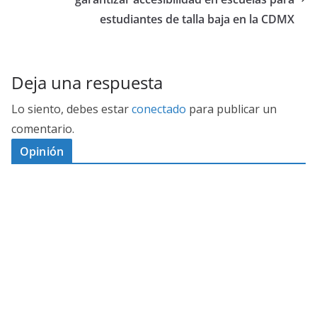
estudiantes de talla baja en la CDMX
Deja una respuesta
Lo siento, debes estar
conectado
para publicar un
comentario.
Opinión
D
I
M
C
E
E
S
G
N
E
A
I
P
G
L
N
O
U
O
Ó
S
R
N
J
P
T
E
A
D
O
O
A