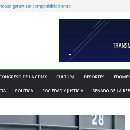
endoza garantizar compatibilidad entre
llo educativo a estudiantes
co incorpora las 10 primeras conclusiones
omité de científicos y especialistas para el
tación de gas natural no convencional:
ia Sheinbaum
rugada 9 obras hidráulicas para mitigar
Tláhuac; se invirtieron más de 256 MDP para
históricos
inbaum a reconocer desabasto de
sistema de salud público; diputada alista
sos de compra y APP para ubicar
sponibles
CONGRESO DE LA CDMX
CULTURA
DEPORTES
EDOME
xige a la Federación acciones concretas e
el cierre de exportaciones de aguacate de
CÍA
POLÍTICA
SOCIEDAD Y JUSTICIA
SENADO DE LA RE