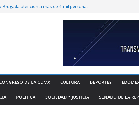
a Brugada atención a más de 6 mil personas
iudadana en el Zócalo
Trejo incorporar la perspectiva de género en
anitarios públicos de la CDMX
 Peralta fortalecer la reinserción social a
, la cultura y la participación comunitaria
opone impulsar certificaciones laborales
para preparar a México para la nueva economía
spalda a Rojo de la Vega en su exigencia por
ca en pro de las y los vecinos de Cuauhtémoc
CONGRESO DE LA CDMX
CULTURA
DEPORTES
EDOME
CÍA
POLÍTICA
SOCIEDAD Y JUSTICIA
SENADO DE LA RE