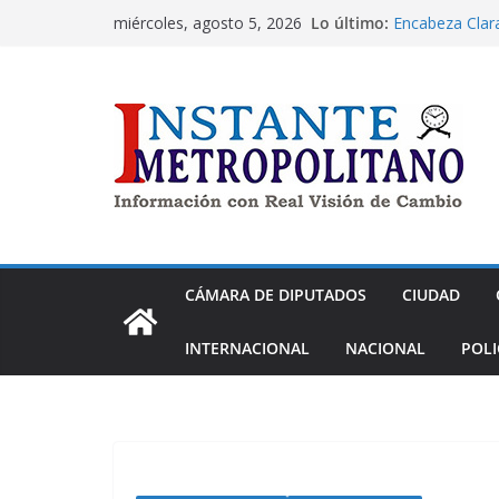
Saltar
Lo último:
Encabeza Clar
miércoles, agosto 5, 2026
al
en audiencia c
Propone Pablo 
contenido
el diseño de s
Propone Rebeca
través del arte
Pedro Haces pr
trinacionales 
Raúl Torres re
más obra públi
CÁMARA DE DIPUTADOS
CIUDAD
INTERNACIONAL
NACIONAL
POLI