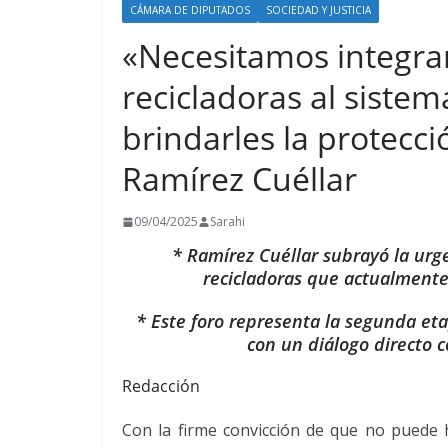
CÁMARA DE DIPUTADOS
SOCIEDAD Y JUSTICIA
«Necesitamos integrar
recicladoras al siste
brindarles la protecc
Ramírez Cuéllar
09/04/2025
Sarahi
* Ramírez Cuéllar subrayó la urg
recicladoras que actualmente
* Este foro representa la segunda eta
con un diálogo directo c
Redacción
Con la firme convicción de que no puede ha