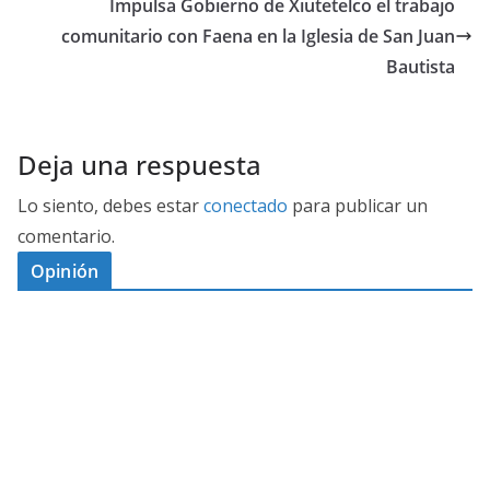
Impulsa Gobierno de Xiutetelco el trabajo
comunitario con Faena en la Iglesia de San Juan
Bautista
Deja una respuesta
Lo siento, debes estar
conectado
para publicar un
comentario.
Opinión
D
I
M
C
E
E
S
G
N
E
A
I
P
G
L
N
O
U
O
Ó
S
R
N