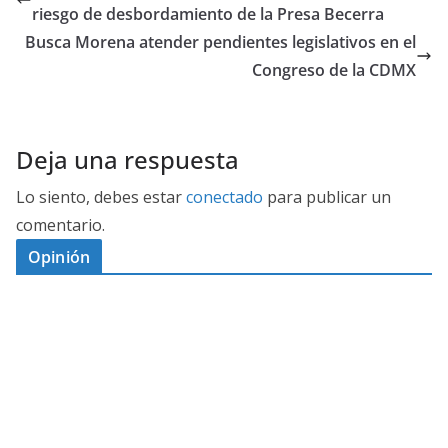
riesgo de desbordamiento de la Presa Becerra
Busca Morena atender pendientes legislativos en el
Congreso de la CDMX
Deja una respuesta
Lo siento, debes estar
conectado
para publicar un
comentario.
Opinión
D
I
M
C
E
E
S
G
N
E
A
I
P
G
L
N
O
U
O
Ó
S